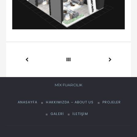
MIX FUARCILIK
ANASAYFA
HAKKIMIZDA – ABOUT US
PROJELER
GALERI
İLETIŞIM