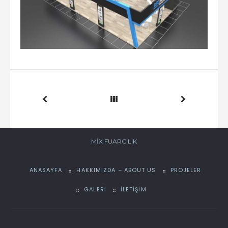
MIX FUARCILIK
ANASAYFA
HAKKIMIZDA – ABOUT US
PROJELER
GALERI
İLETIŞIM