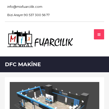
info@mixfuarcilik.com
Bizi Arayın 90 537 300 56 77
DFC MAKINE