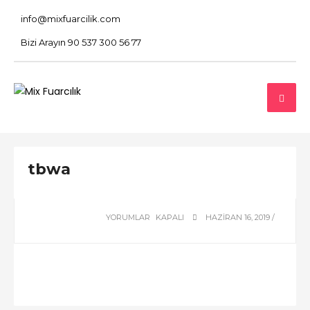
info@mixfuarcilik.com
Bizi Arayın 90 537 300 56 77
tbwa
TBWA
YORUMLAR KAPALI
HAZIRAN 16, 2019 /
IÇIN